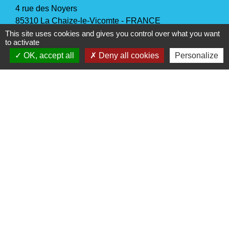
4 rue des Noyers
85310 La Chaize-le-Vicomte - FRANCE
+33 2 51 05 70 21
This site uses cookies and gives you control over what you want
to activate
Nous contacter
OK, accept all
Deny all cookies
Personalize
Horaires d'ouverture
Lundi, mercredi et jeudi
: 9h-12h30 / 14h-17h30
Mardi
: 9h-12h30
Vendredi
: 9h-12h30 / 14h-17h
Samedi
: 10h-12h
(sauf juillet et août)
Liens
Vendée Tourisme
Office de Tourisme du Pays Yonnais