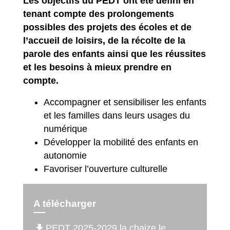
Les objectifs du PEDT ont été défini en
tenant compte des prolongements
possibles des projets des écoles et de
l’accueil de loisirs, de la récolte de la
parole des enfants ainsi que les réussites
et les besoins à mieux prendre en
compte.
Accompagner et sensibiliser les enfants
et les familles dans leurs usages du
numérique
Développer la mobilité des enfants en
autonomie
Favoriser l’ouverture culturelle
A télécharger
file_download
PEDT 2025-2029 la chaize le