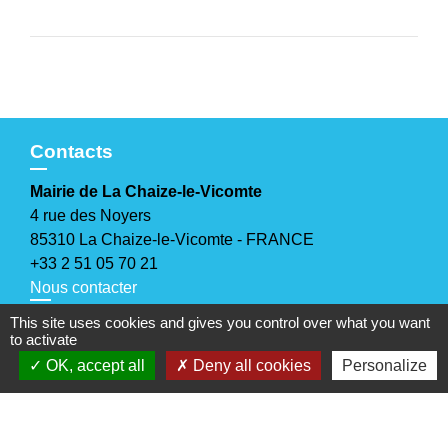
Contacts
Mairie de La Chaize-le-Vicomte
4 rue des Noyers
85310 La Chaize-le-Vicomte - FRANCE
+33 2 51 05 70 21
Nous contacter
This site uses cookies and gives you control over what you want
Horaires d'ouverture
to activate
Lundi, mercredi et jeudi
: 9h-12h30 / 14h-17h30
OK, accept all
Deny all cookies
Personalize
Mardi
: 9h-12h30
Vendredi
: 9h-12h30 / 14h-17h
Samedi
: 10h-12h
(sauf juillet et août)