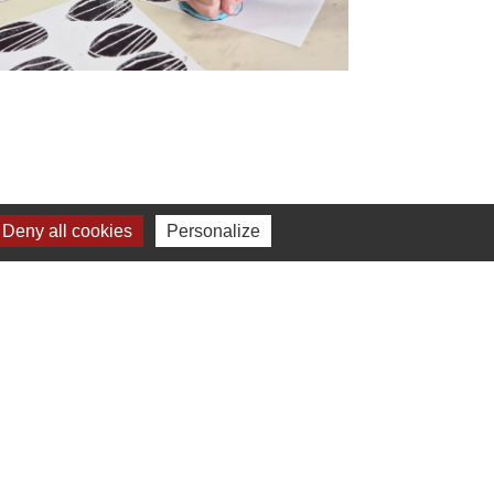
Deny all cookies
Personalize
Jumelages
Sangalhos (Portugal)