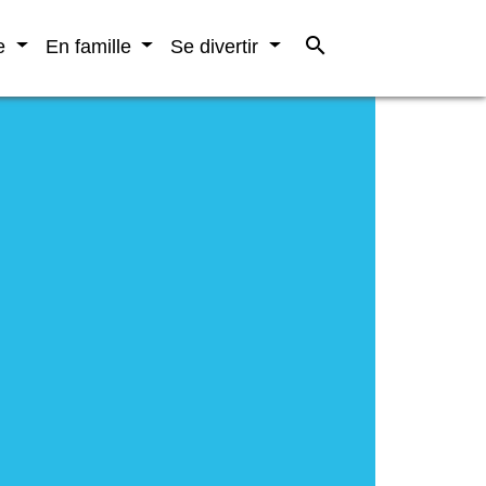
search
re
En famille
Se divertir