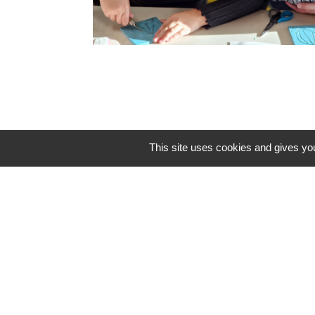
This site uses cookies and gives you
Contacts
Mairie de La Chaize-le-Vicomte
4 rue des Noyers
85310 La Chaize-le-Vicomte - FRANCE
+33 2 51 05 70 21
Nous contacter