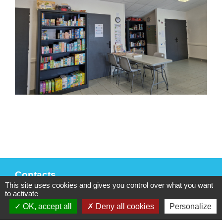
Contacts
This site uses cookies and gives you control over what you want
to activate
Mairie de La Chaize-le-Vicomte
4 rue des Noyers
OK, accept all
Deny all cookies
Personalize
85310 La Chaize-le-Vicomte - FRANCE