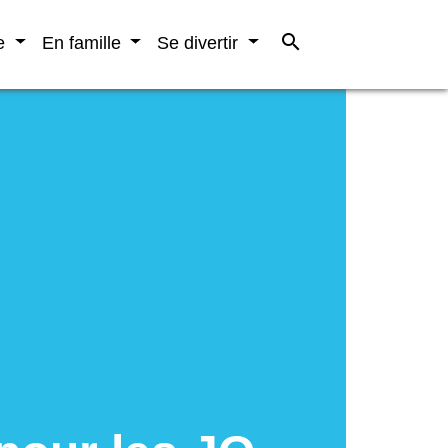
search
re
En famille
Se divertir