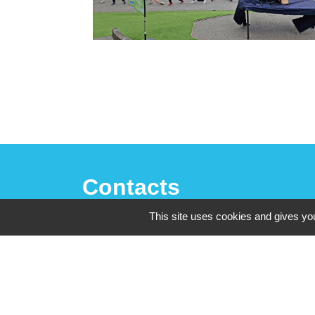
Contacts
This site uses cookies and gives you
Mairie de La Chaize-le-Vicomte
4 rue des Noyers
85310 La Chaize-le-Vicomte - FRANCE
+33 2 51 05 70 21
Nous contacter