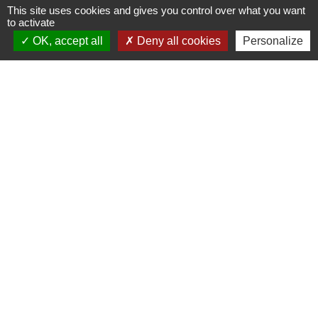
This site uses cookies and gives you control over what you want
to activate
OK, accept all
Deny all cookies
Personalize
Contacts
Mairie de La Chaize-le-Vicomte
4 rue des Noyers
85310 La Chaize-le-Vicomte - FRANCE
+33 2 51 05 70 21
Nous contacter