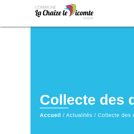
Collecte des 
Accueil
/
Actualités
/
Collecte des