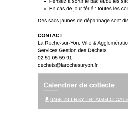
Pensez à sortir le bac et/ou les sac
En cas de jour férié : toutes les c
Des sacs jaunes de dépannage sont disp
CONTACT
La Roche-sur-Yon, Ville & Agglomérati
Services Gestion des Déchets
02 51 05 59 91
dechets@larochesuryon.fr
Calendrier de collecte
file_download
0468-23-LRSY-TRI-AGGLO-CALEN