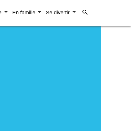
search
re
En famille
Se divertir