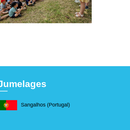
Jumelages
Sangalhos (Portugal)