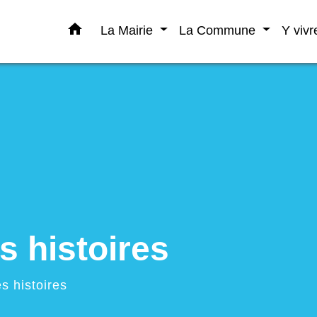
home
La Mairie
La Commune
Y viv
s histoires
s histoires