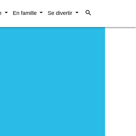
search
re
En famille
Se divertir