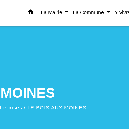
home
La Mairie
La Commune
Y viv
 MOINES
treprises
/
LE BOIS AUX MOINES