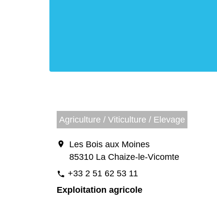
Agriculture / Viticulture / Elevage
location_on
Les Bois aux Moines
85310 La Chaize-le-Vicomte
+33 2 51 62 53 11
phone
Exploitation agricole