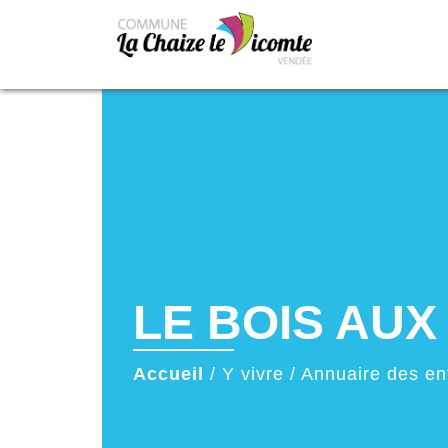
LE BOIS AUX
Accueil
/
Y vivre
/
Annuaire des en