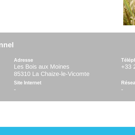
nnel
Adresse
Télép
Les Bois aux Moines
+33 
85310 La Chaize-le-Vicomte
Site Internet
Résea
-
-