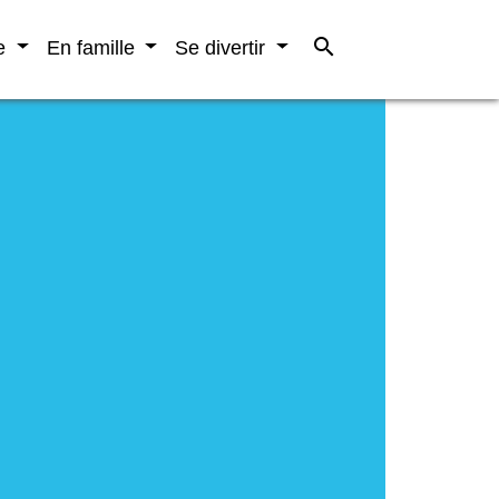
search
re
En famille
Se divertir