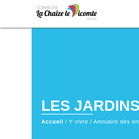
LES JARDINS
Accueil
/
Y vivre
/
Annuaire des en