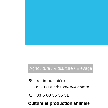
Agriculture / Viticulture / Elevage
location_on
La Limouzinière
85310 La Chaize-le-Vicomte
+33 6 80 35 35 31
phone
Culture et production animale