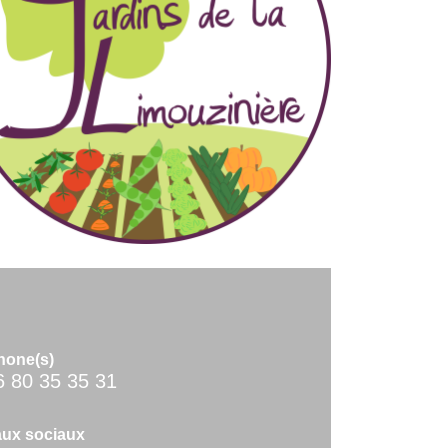
hone(s)
6 80 35 35 31
ux sociaux