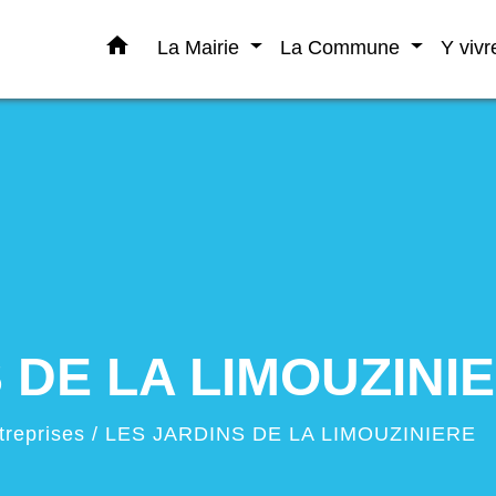
home
La Mairie
La Commune
Y viv
 DE LA LIMOUZINI
treprises
/
LES JARDINS DE LA LIMOUZINIERE