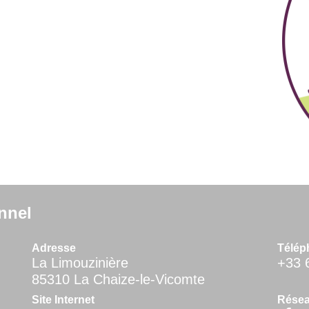
nnel
Adresse
Télép
La Limouzinière
+33 
85310 La Chaize-le-Vicomte
Site Internet
Résea