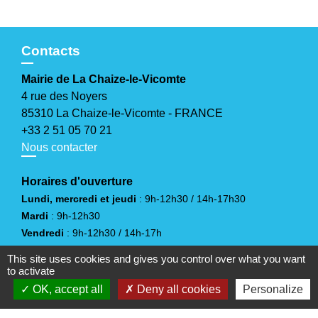
Contacts
Mairie de La Chaize-le-Vicomte
4 rue des Noyers
85310 La Chaize-le-Vicomte - FRANCE
+33 2 51 05 70 21
Nous contacter
Horaires d'ouverture
Lundi, mercredi et jeudi
: 9h-12h30 / 14h-17h30
Mardi
: 9h-12h30
Vendredi
: 9h-12h30 / 14h-17h
Samedi
: 10h-12h
(sauf juillet et août)
This site uses cookies and gives you control over what you want
to activate
OK, accept all
Deny all cookies
Personalize