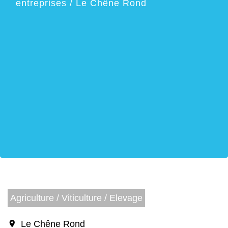
entreprises
/
Le Chêne Rond
Agriculture / Viticulture / Elevage
location_on
Le Chêne Rond