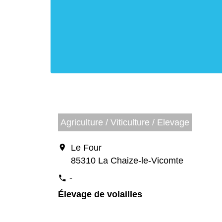
Agriculture / Viticulture / Elevage
location_on
Le Four
85310 La Chaize-le-Vicomte
-
phone
Élevage de volailles