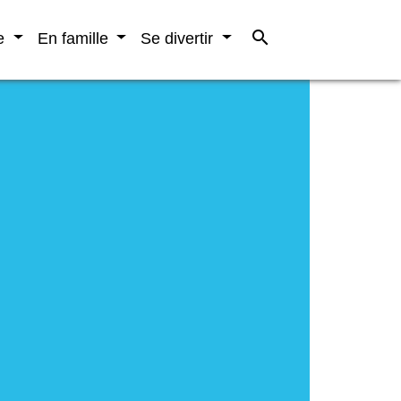
search
re
En famille
Se divertir