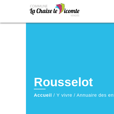
Rousselot
Accueil
/
Y vivre
/
Annuaire des en