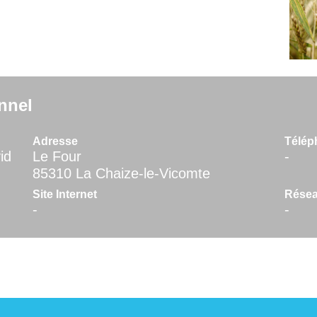
nnel
Adresse
Télép
id
Le Four
-
85310 La Chaize-le-Vicomte
Site Internet
Résea
-
-