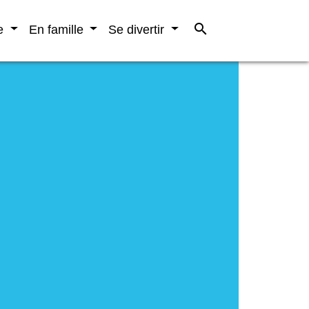
search
re
En famille
Se divertir