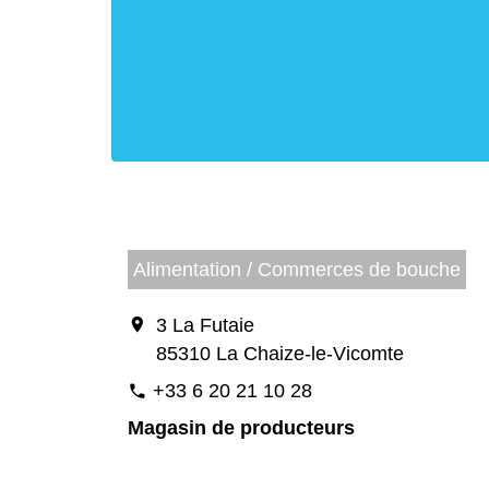
Alimentation / Commerces de bouche
location_on
3 La Futaie
85310 La Chaize-le-Vicomte
+33 6 20 21 10 28
phone
Magasin de producteurs