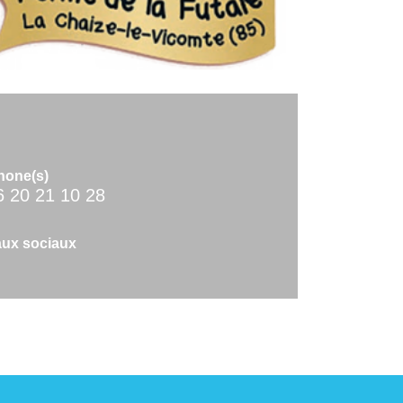
hone(s)
6 20 21 10 28
ux sociaux