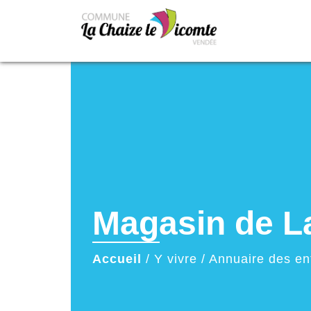
Magasin de La
Accueil
/
Y vivre
/
Annuaire des en