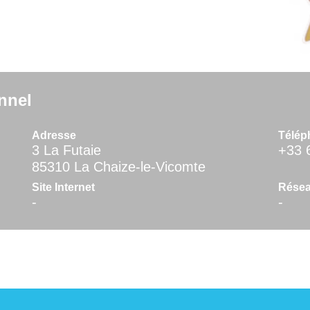
nnel
Adresse
Télép
3 La Futaie
+33 
85310 La Chaize-le-Vicomte
Site Internet
Résea
-
-