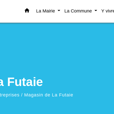
home
La Mairie
La Commune
Y viv
 Futaie
treprises
/
Magasin de La Futaie