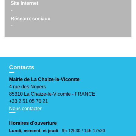
Site Internet
-
Réseaux sociaux
-
Contacts
Mairie de La Chaize-le-Vicomte
4 rue des Noyers
85310 La Chaize-le-Vicomte - FRANCE
+33 2 51 05 70 21
Nous contacter
Horaires d'ouverture
Lundi, mercredi et jeudi
: 9h-12h30 / 14h-17h30