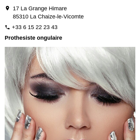
location_on
17 La Grange Himare
85310 La Chaize-le-Vicomte
+33 6 15 22 23 43
phone
Prothesiste ongulaire