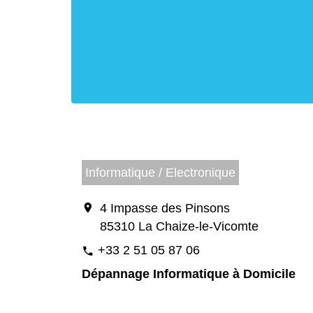
Informatique / Electronique
location_on
4 Impasse des Pinsons
85310 La Chaize-le-Vicomte
+33 2 51 05 87 06
phone
Dépannage Informatique à Domicile