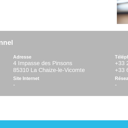
nnel
Adresse
Télép
4 Impasse des Pinsons
+33 
85310 La Chaize-le-Vicomte
+33 
Site Internet
Résea
-
-