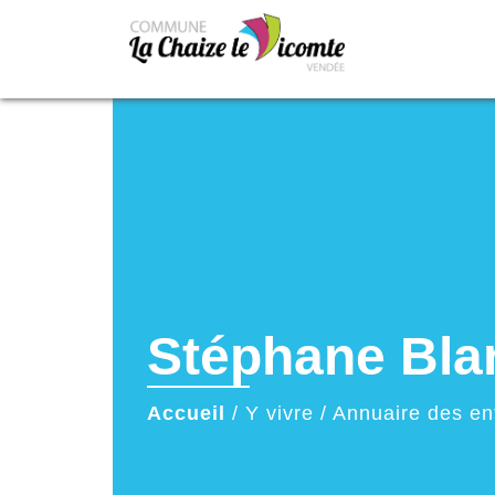
Stéphane Bla
Accueil
/
Y vivre
/
Annuaire des en