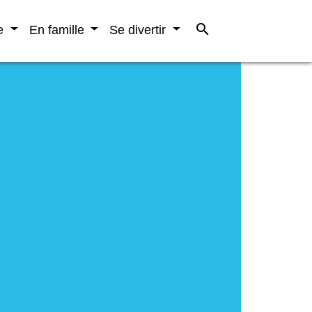
search
re
En famille
Se divertir