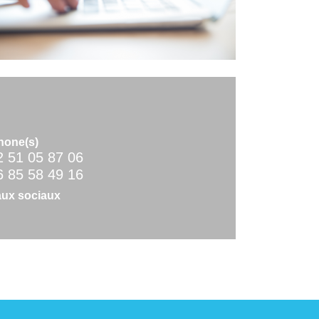
hone(s)
2 51 05 87 06
6 85 58 49 16
ux sociaux