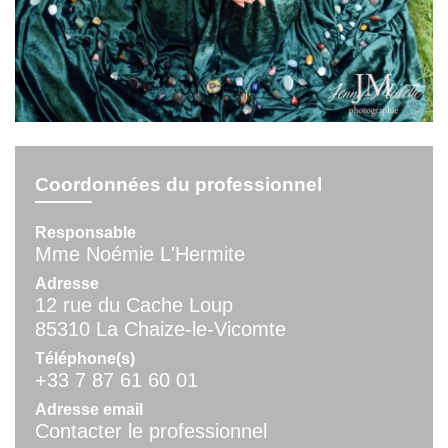
Coordonnées du professionnel
Responsable
Mme Noémie L'Hermite
Adresse
12 rue du Cache Loup
85310 La Chaize-le-Vicomte
Téléphone(s)
+33 7 87 61 60 01
Adresse email
Contacter le professionnel