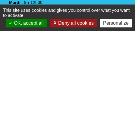
Mardi
: 9h-12h30
Vendredi
: 9h-12h30 / 14h-17h
This site uses cookies and gives you control over what you want
to activate
Samedi
: 10h-12h
(sauf juillet et août)
OK, accept all
Deny all cookies
Personalize
Liens
Vendée Tourisme
Office de Tourisme du Pays Yonnais
Jumelages
Sangalhos (Portugal)
Mentions légales
-
Politique de confidentialité
-