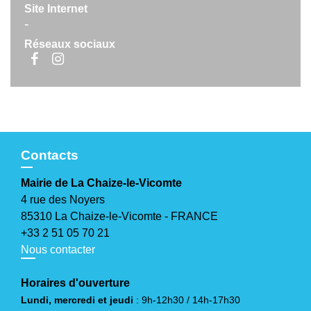
Site Internet
-
Réseaux sociaux
Contacts
Mairie de La Chaize-le-Vicomte
4 rue des Noyers
85310 La Chaize-le-Vicomte - FRANCE
+33 2 51 05 70 21
Nous contacter
Horaires d'ouverture
Lundi, mercredi et jeudi
: 9h-12h30 / 14h-17h30