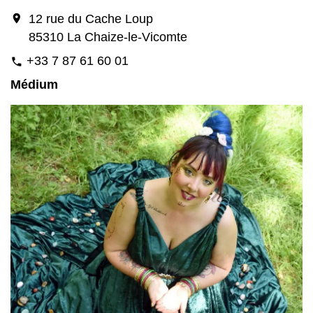
location_on
12 rue du Cache Loup
85310 La Chaize-le-Vicomte
+33 7 87 61 60 01
phone
Médium