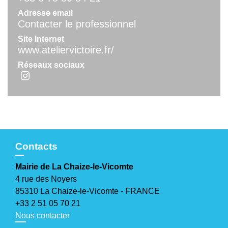
Adresse email
Contacter le professionnel
Site Internet
www.ateliervictoire.fr/
Réseaux sociaux
Contacts
Mairie de La Chaize-le-Vicomte
4 rue des Noyers
85310 La Chaize-le-Vicomte - FRANCE
+33 2 51 05 70 21
Nous contacter