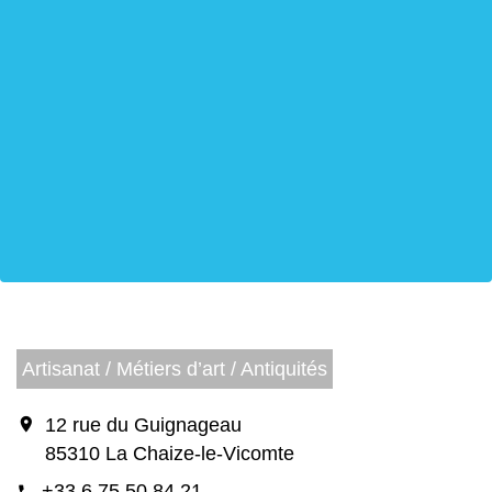
Artisanat / Métiers d’art / Antiquités
location_on
12 rue du Guignageau
85310 La Chaize-le-Vicomte
+33 6 75 50 84 21
phone