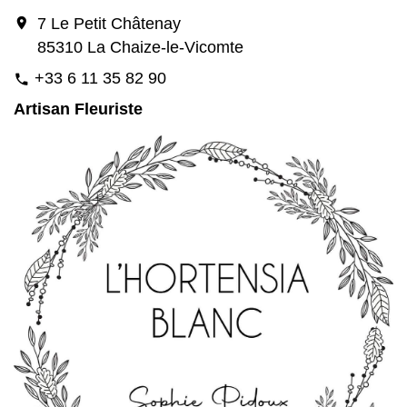
location_on
7 Le Petit Châtenay
85310 La Chaize-le-Vicomte
+33 6 11 35 82 90
phone
Artisan Fleuriste