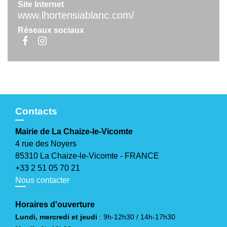
Site Internet
www.lhortensiablanc.com/
Réseaux sociaux
Contacts
Mairie de La Chaize-le-Vicomte
4 rue des Noyers
85310 La Chaize-le-Vicomte - FRANCE
+33 2 51 05 70 21
Nous contacter
Horaires d'ouverture
Lundi, mercredi et jeudi
: 9h-12h30 / 14h-17h30