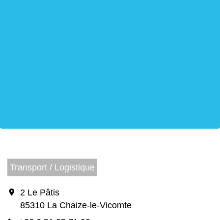
Transport / Logistique
location_on
2 Le Pâtis
85310 La Chaize-le-Vicomte