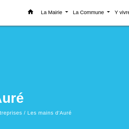
home
La Mairie
La Commune
Y viv
Auré
treprises
/
Les mains d'Auré