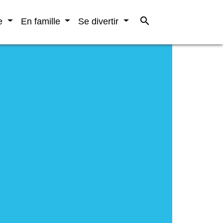
search
re
En famille
Se divertir