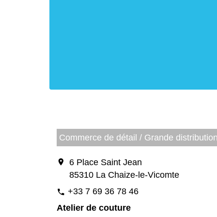
Commerce de détail / Grande distributio
location_on
6 Place Saint Jean
85310 La Chaize-le-Vicomte
+33 7 69 36 78 46
phone
Atelier de couture