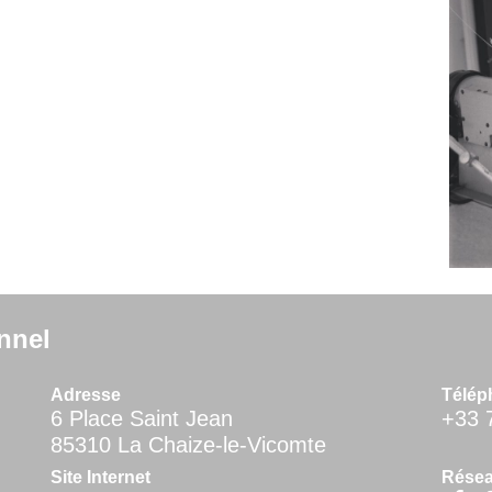
nnel
Adresse
Télép
6 Place Saint Jean
+33 
85310 La Chaize-le-Vicomte
Site Internet
Résea