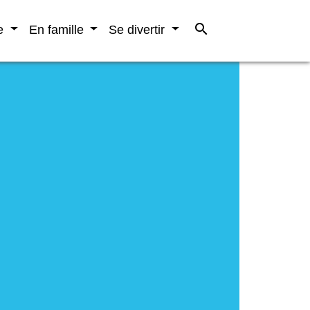
search
re
En famille
Se divertir