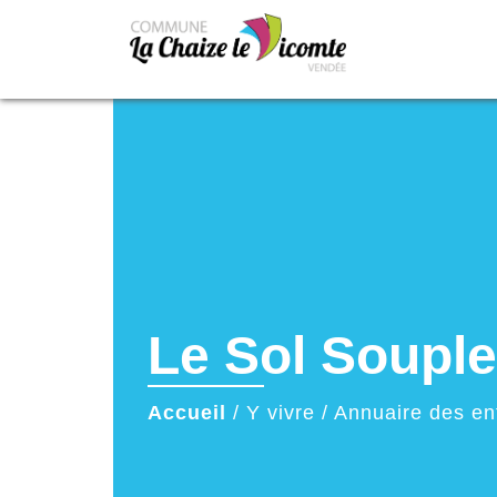
Le Sol Soupl
Accueil
/
Y vivre
/
Annuaire des en