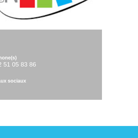
hone(s)
2 51 05 83 86
ux sociaux