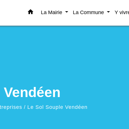
home
La Mairie
La Commune
Y viv
e Vendéen
treprises
/
Le Sol Souple Vendéen