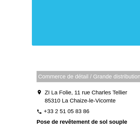
Commerce de détail / Grande distributio
location_on
ZI La Folie, 11 rue Charles Tellier
85310 La Chaize-le-Vicomte
+33 2 51 05 83 86
phone
Pose de revêtement de sol souple