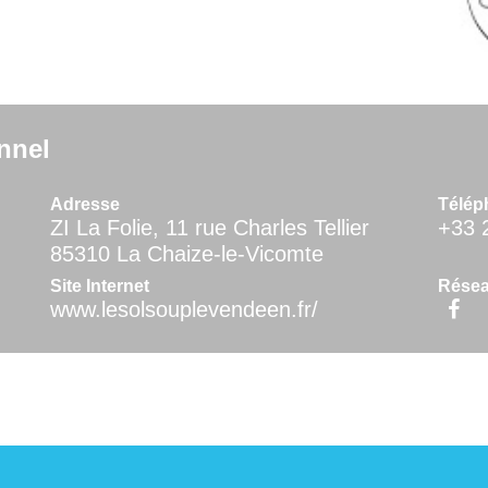
nnel
Adresse
Télép
ZI La Folie, 11 rue Charles Tellier
+33 
85310 La Chaize-le-Vicomte
Site Internet
Résea
www.lesolsouplevendeen.fr/