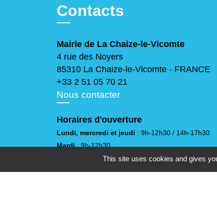
Contacts
Mairie de La Chaize-le-Vicomte
4 rue des Noyers
85310 La Chaize-le-Vicomte - FRANCE
+33 2 51 05 70 21
Nous contacter
Horaires d'ouverture
Lundi, mercredi et jeudi
: 9h-12h30 / 14h-17h30
Mardi
: 9h-12h30
Vendredi
: 9h-12h30 / 14h-17h
This site uses cookies and gives you
Samedi
: 10h-12h
(sauf juillet et août)