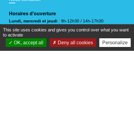
Horaires d'ouverture
Lundi, mercredi et jeudi
: 9h-12h30 / 14h-17h30
Mardi
: 9h-12h30
This site uses cookies and gives you control over what you want
to activate
Vendredi
: 9h-12h30 / 14h-17h
Samedi
OK, accept all
Deny all cookies
: 10h-12h
Personalize
(sauf juillet et août)
Liens
Vendée Tourisme
Office de Tourisme du Pays Yonnais
Jumelages
Sangalhos (Portugal)